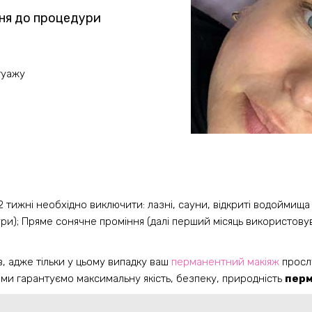
ня до процедури
туажу
 тижні необхідно виключити: лазні, сауни, відкриті водоймища (
дури); Пряме сонячне проміння (далі перший місяць використов
, адже тільки у цьому випадку ваш
перманентний макіяж
прослу
й ми гарантуємо максимальну якість, безпеку, природність
перм