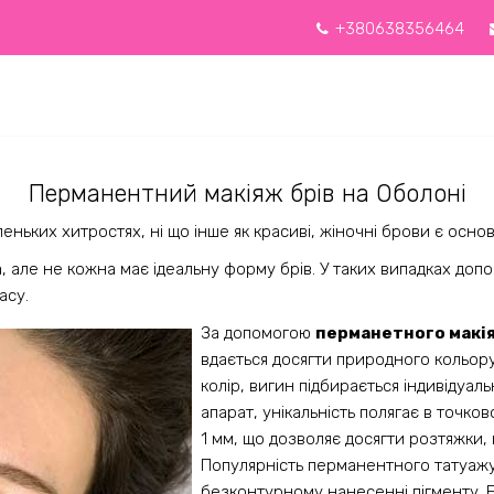
+380638356464
Перманентний макіяж брів на Оболоні
еньких хитростях, ні що інше як красиві, жіночні брови є основ
, але не кожна має ідеальну форму брів. У таких випадках доп
асу.
За допомогою
перманетного макія
вдається досягти природного кольору
колір, вигин підбирається індивідуаль
апарат, унікальність полягає в точков
1 мм, що дозволяє досягти розтяжки, 
Популярність перманентного татуажу в
безконтурному нанесенні пігменту. Бр