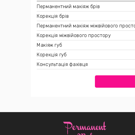
Перманентний макіяж брів
Корекція брів
Перманентний макіяж міжвійового прост
Корекція міжвійового простору
Макіяж губ
Корекція губ
Консультація фахівця