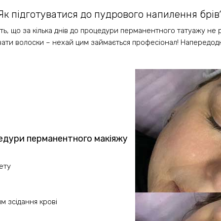
Як підготуватися до пудрового напилення брів
ь, що за кілька днів до процедури перманентного татуажу не 
ати волоски – нехай цим займається професіонал! Напередодн
едури перманентного макіяжу
ету
м зсідання крові