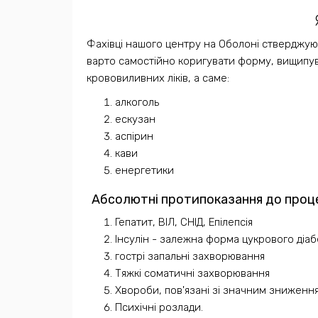
Фахівці нашого центру на Оболоні стверджуют
варто самостійно коригувати форму, вищипув
крововиливних ліків, а саме:
алкоголь
ескузан
аспірин
кави
енергетики
Абсолютні протипоказання до проц
Гепатит, ВІЛ, СНІД, Епілепсія
Інсулін - залежна форма цукрового діаб
гострі запальні захворювання
Тяжкі соматичні захворювання
Хвороби, пов'язані зі значним зниження
Психічні розлади.