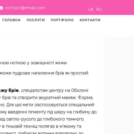
contact@email.com
UK
RU
ГОЛОВНА
ПОСЛУГИ
ПОРТФОЛІО
КОНТАКТИ
ною ноткою у зовнішністі жінки.
оможе пудрове напилення брів як простий
жу брів
, спеціалістам центру на Оболоні
 брів та створити акуратний макіяж. Форма,
но. Для цієї мети застосовується спеціальний
ому введенні пігменту під шкіру на глибину до
від світло-русого до глибокого темного.
 тіньовій техніці полягає в м'якому та
овист, підбирає відтінки відповідно до