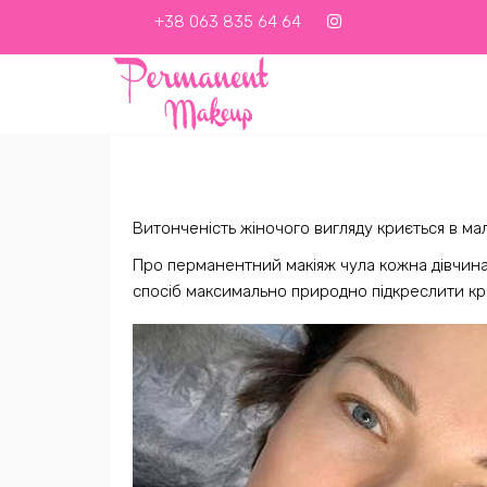
+38 063 835 64 64
Витонченість жіночого вигляду криється в мал
Про перманентний макіяж чула кожна дівчина
спосіб максимально природно підкреслити кр