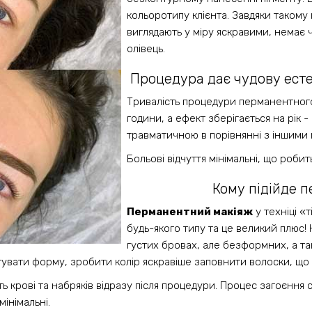
кольоротипу клієнта. Завдяки такому
виглядають у міру яскравими, немає 
олівець.
Процедура дає чудову естет
Тривалість процедури перманентного
години, а ефект зберігається на рік - 
травматичною в порівнянні з іншими
Больові відчуття мінімальні, що роби
Кому підійде 
Перманентний макіяж
у техніці «
будь-якого типу та це великий плюс!
густих бровах, але безформних, а та
увати форму, зробити колір яскравіше заповнити волоски, що 
 крові та набряків відразу після процедури. Процес загоєння 
інімальні.