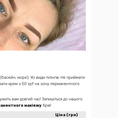
басейн, море); Усі види пілінгів; Не приймати
увати крем з 50 spf на зону перманентного
жить вам довгий час! Запишіться до нашого
анентного макіяжу
брів!
Ціна (грн)