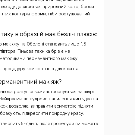
 підходу досягається природний колір, брови
чітких контурів форми, ніби розтушований
ику в образі й має безліч плюсів:
 макіяжу на Оболоні становить лише 1,5
півтора. Тіньова техніка брів є не
 методиками перманентного макіяжу.
ть процедуру комфортною для клієнта.
перманентний макіяж?
тіньова розтушовка» застосовується на шкірі
 Найкрасивіше пудрове напилення виглядає на
кож дозволяє: виправити асиметрію підняти
бракують, підкреслити природну красу.
становить 5-7 днів, після процедури ви можете