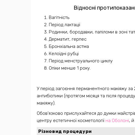
Відносні протипоказан
Вагітність
Період лактації
Родинки, бородавки, папіломи в зоні та
Дерматит, герпес
Бронхіальна астма
Келоїдні рубці
Період менструального циклу
Опіки менше 1 року.
У період загоєння перманентного макіяжу за 2
антибіотики (протягом місяця та після проце
макіяжу).
Обов'язково прислухайтеся до думки майстрів
центру естетичної косметології
на Оболоні
, 
Різновид процедури