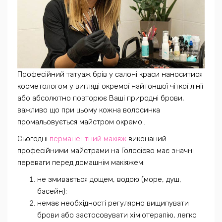
Професійний татуаж брів у салоні краси наноситися
косметологом у вигляді окремої найтоншої чіткої лінії
або абсолютно повторює Ваші природні брови,
важливо що при цьому кожна волосинка
промальовується майстром окремо..
Сьогодні
перманентний макіяж
виконаний
професійними майстрами на Голосієво має значні
переваги перед домашнім макіяжем:
не змивається дощем, водою (море, душ,
басейн);
немає необхідності регулярно вищипувати
брови або застосовувати хіміотерапію, легко