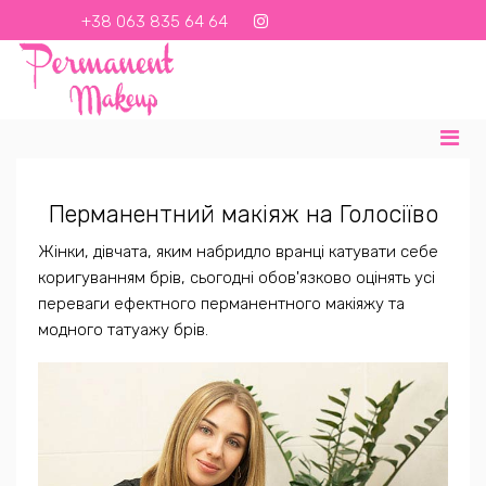
+38 063 835 64 64
+380638356464
contact@email.com
UK
RU
Перманентний макіяж на Голосіїво
Жінки, дівчата, яким набридло вранці катувати себе
коригуванням брів, сьогодні обов'язково оцінять усі
переваги ефектного перманентного макіяжу та
модного татуажу брів.