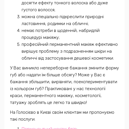
досягти ефекту тонкого волоска або дуже
густого волосся;
можна спеціально підкреслити природні
ластовиння, родимки на обличчі;
немає потреби в щоденній, набридлій
процедурі макіяжу;
професійний перманентний макіяж ефективно
вирішує проблему з подразненням шкіри на
обличчі від застосування дешевої косметики.
У Вас виникло непереборне бажання змінити форму
губ або надати їм більше обсягу? Може у Вас є
бажання збільшити, вирівняти, поекспериментувати
із кольором губ? Практиковані у нас технології
краси, перманентного макіяжу, косметології,
татуажу зроблять це легко та швидко!
На Голосієво в Києві своїм клієнтам ми пропонуємо
такі послуги: