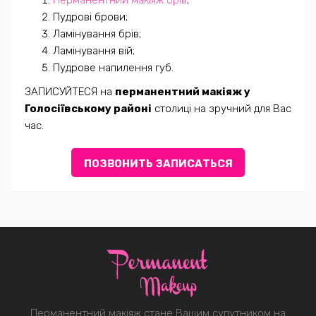
Перманентний макіяж брів
;
Пудрові брови;
Ламінування брів;
Ламінування вій;
Пудрове напилення губ.
ЗАПИСУЙТЕСЯ на
перманентний макіяж у
Голосіївському районі
столиці на зручний для Вас
час.
ПОЗВОНИТЬ ЗАПИСАТЬСЯ
Перманентний макіяж стане Вашим супутником на