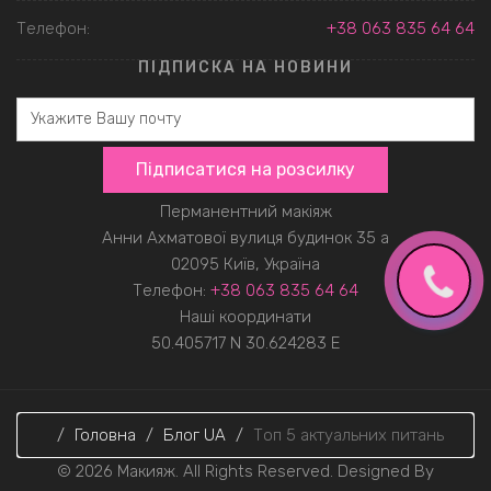
Телефон:
+38 063 835 64 64
ПІДПИСКА НА НОВИНИ
Перманентний макіяж
Анни Ахматової вулиця будинок 35 а
02095
Київ, Україна
Телефон:
+38 063 835 64 64
Наші координати
50.405717 N
30.624283 E
Головна
Блог UA
Топ 5 актуальних питань
© 2026 Макияж. All Rights Reserved. Designed By