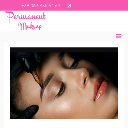
+38 063 835 64 64
+380638356464
contact@email.com
UK
RU